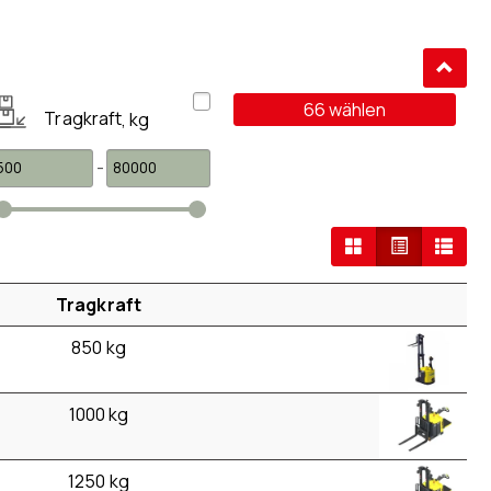
66
wählen
Tragkraft
,
kg
-
Tragkraft
850 kg
1000 kg
1250 kg