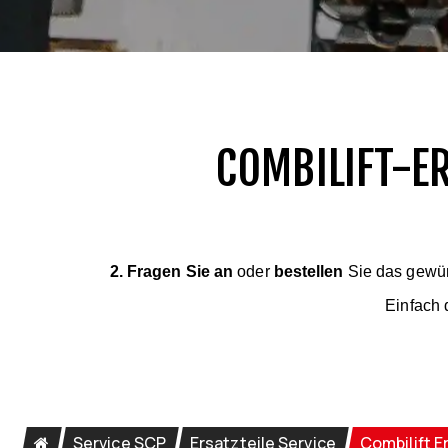
COMBILIFT-ER
2. Fragen Sie an
oder
bestellen
Sie das gewüns
Einfach 
Service SCP
Ersatzteile Service
Combilift E